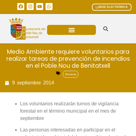
SEDE ELECTRÓNICA
ÁREAS MUNICIPALES
Medio Ambiente requiere voluntarios para
realizar tareas de prevención de incendios
en el Poble Nou de Benitatxell
General
9
septiembre
2014
Los voluntarios realizarán turnos de vigilancia
forestal en el término municipal en el mes de
septiembre
Las personas interesadas en participar en el