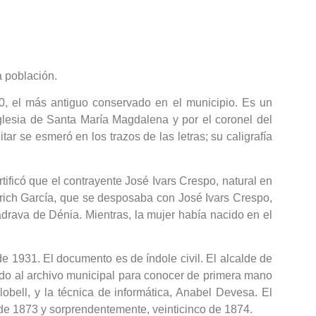
a población.
70, el más antiguo conservado en el municipio. Es un
iglesia de Santa María Magdalena y por el coronel del
r se esmeró en los trazos de las letras; su caligrafía
rtificó que el contrayente José Ivars Crespo, natural en
lrich García, que se desposaba con José Ivars Crespo,
adrava de Dénia. Mientras, la mujer había nacido en el
e 1931. El documento es de índole civil. El alcalde de
ado al archivo municipal para conocer de primera mano
obell, y la técnica de informática, Anabel Devesa. El
 de 1873 y sorprendentemente, veinticinco de 1874.