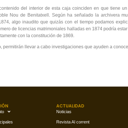
ntenido del interior de esta caja coinciden en que tiene un 
oble Nou de Benitatxell. Según ha señalado la archivera muni
 1874, algo inaudito que quizás con el tiempo podamos explicar
número de licencias matrimoniales halladas en 1874 podría estar
tamente con la constitución de 1869.
o, permitirán llevar a cabo investigaciones que ayuden a conoce
IÓN
ACTUALIDAD
to
Noticias
cipales
Revista Al corrent