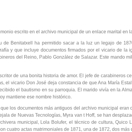
timonio escrito en el archivo municipal de un enlace marital en l
ou de Benitatxell ha permitido sacar a la luz un legajo de 18
afía y que incluye documentos firmados por el vicario de la 
ineros del Reino, Pablo González de Salazar. Este mando milita
ritor de una bonita historia de amor. El jefe de carabineros ce
as, el vicario Don José deja constancia de que Ana María Esta
ecibido el bautismo en su parroquia. El marido vivía en la Alm
hoy mantiene ese nombre histórico.
a que los documentos más antiguos del archivo municipal eran d
ejala de Nuevas Tecnologías, Myra van t Hoff, se han desplaz
ivera municipal, Lola Bolufer, el técnico de cultura, Quico Ll
 con cuatro actas matrimoniales de 1871, una de 1872, dos más