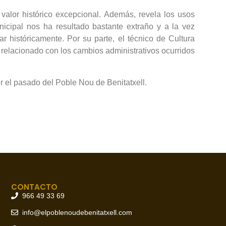
valor histórico excepcional. Además, revela los usos
cipal nos ha resultado bastante extraño y a la vez
 históricamente. Por su parte, el técnico de Cultura
 relacionado con los cambios administrativos ocurridos
r el pasado del Poble Nou de Benitatxell.
CONTACTO
966 49 33 69
info@elpoblenoudebenitatxell.com