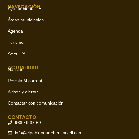
NAVEGACIÓN
Ayuntamiento
Áreas municipales
Agenda
Turismo
APPs
ACTUALIDAD
Noticias
Revista Al corrent
Avisos y alertas
Contactar con comunicación
CONTACTO
966 49 33 69
info@elpoblenoudebenitatxell.com