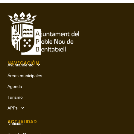
NAVEGACIÓN
Ayuntamiento
Áreas municipales
Agenda
Turismo
APPs
ACTUALIDAD
Noticias