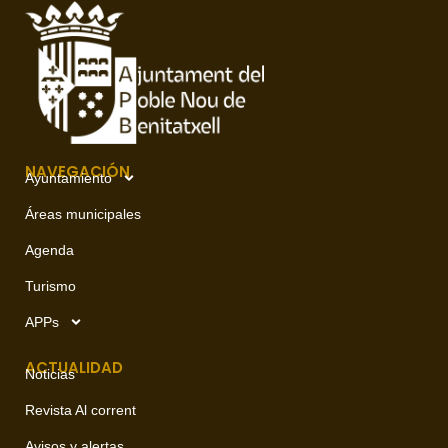
NAVEGACIÓN
Ayuntamiento
Áreas municipales
Agenda
Turismo
APPs
ACTUALIDAD
Noticias
Revista Al corrent
Avisos y alertas