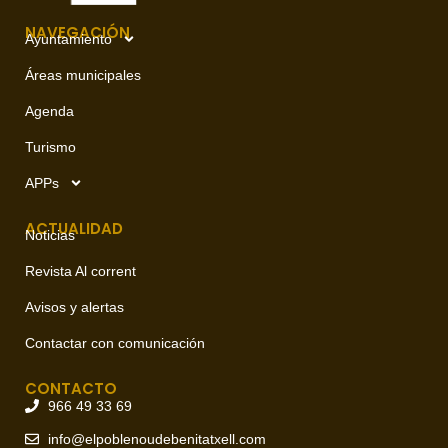
NAVEGACIÓN
Ayuntamiento
Áreas municipales
Agenda
Turismo
APPs
ACTUALIDAD
Noticias
Revista Al corrent
Avisos y alertas
Contactar con comunicación
CONTACTO
966 49 33 69
info@elpoblenoudebenitatxell.com