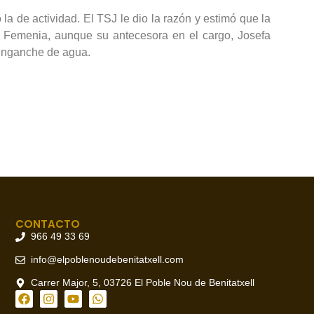
la de actividad. El TSJ le dio la razón y estimó que la
p Femenia, aunque su antecesora en el cargo, Josefa
l enganche de agua.
CONTACTO
966 49 33 69
info@elpoblenoudebenitatxell.com
Carrer Major, 5, 03726 El Poble Nou de Benitatxell