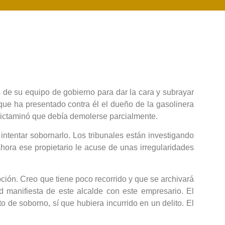
e su equipo de gobierno para dar la cara y subrayar
que ha presentado contra él el dueño de la gasolinera
dictaminó que debía demolerse parcialmente.
ntentar sobornarlo. Los tribunales están investigando
hora ese propietario le acuse de unas irregularidades
ión. Creo que tiene poco recorrido y que se archivará
d manifiesta de este alcalde con este empresario. El
 de soborno, sí que hubiera incurrido en un delito. El