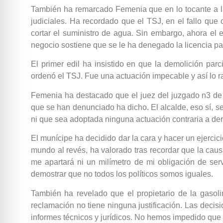
También ha remarcado Femenia que en lo tocante a la 
judiciales. Ha recordado que el TSJ, en el fallo que
cortar el suministro de agua. Sin embargo, ahora el
negocio sostiene que se le ha denegado la licencia p
El primer edil ha insistido en que la demolición parc
ordenó el TSJ. Fue una actuación impecable y así lo ra
Femenia ha destacado que el juez del juzgado n3 de D
que se han denunciado ha dicho. El alcalde, eso sí, s
ni que sea adoptada ninguna actuación contraria a der
El munícipe ha decidido dar la cara y hacer un ejerci
mundo al revés, ha valorado tras recordar que la cau
me apartará ni un milímetro de mi obligación de serv
demostrar que no todos los políticos somos iguales.
También ha revelado que el propietario de la gasol
reclamación no tiene ninguna justificación. Las deci
informes técnicos y jurídicos. No hemos impedido que e