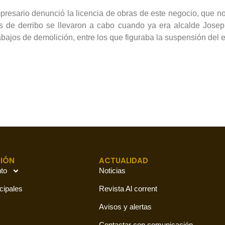
mpresario denunció la licencia de obras de este negocio, que no 
s de derribo se llevaron a cabo cuando ya era alcalde Jose
abajos de demolición, entre los que figuraba la suspensión de
IÓN
ACTUALIDAD
to
Noticias
cipales
Revista Al corrent
Avisos y alertas
Contactar con comunicación