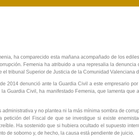
menia, ha comparecido esta mañana acompañado de los ediles d
orrupción. Femenia ha atribuido a una represalia la denuncia 
e el tribunal Superior de Justicia de la Comunidad Valenciana 
e 2014 denunció ante la Guardia Civil a este empresario por i
a la Guardia Civil, ha manifestado Femenia, que lamenta que a
administrativa y no plantea ni la más mínima sombra de corrupc
petición del Fiscal de que se investigue si existe enemista
íble. Ha sostenido que si hubiera ocultado el supuesto intento
to de soborno y, de hecho, la causa está pendiente de juicio.