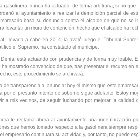
gasolinera, nunca ha actuado de forma arbitraria, si no que 
 ordenó al ayuntamiento a realizar la demolición parcial de est
 empresario basa su denuncia contra el alcalde en que no se l
ara levantar un muro de contención, hecho que el alcalde ha re
ial, llevada a cabo en 2014, la avaló luego el Tribunal Supre
tificó el Supremo, ha constatado el munícipe.
enia, está actuando con prudencia y de forma muy loable. E
e ha mostrado convencido de que, tras presentar el recurso en 
echo, este procedimiento se archivará.
cio de transparencia al anunciar hoy él mismo que este empresar
sa por el presunto intento de soborno sigue adelante. Estoy 
ir a mis vecinos, de seguir luchando por mejorar la calidad de
inera le reclama ahora al ayuntamiento una indemnización por
siones que hemos tomado respecto a la gasolinera siempre resp
l empresario continuara su actividad y, por tanto, no puede esgr