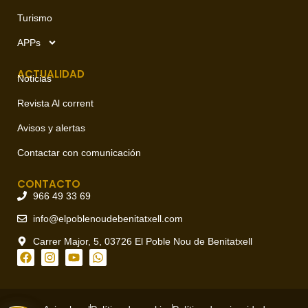
Turismo
APPs
ACTUALIDAD
Noticias
Revista Al corrent
Avisos y alertas
Contactar con comunicación
CONTACTO
966 49 33 69
info@elpoblenoudebenitatxell.com
Carrer Major, 5, 03726 El Poble Nou de Benitatxell