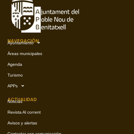
NAVEGACIÓN
Ayuntamiento
Áreas municipales
Agenda
Turismo
APPs
ACTUALIDAD
Noticias
Revista Al corrent
Avisos y alertas
Contactar con comunicación