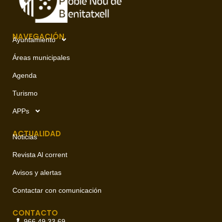
NAVEGACIÓN
Ayuntamiento
Áreas municipales
Agenda
Turismo
APPs
ACTUALIDAD
Noticias
Revista Al corrent
Avisos y alertas
Contactar con comunicación
CONTACTO
966 49 33 69