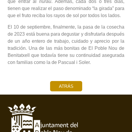
que entrar al
riurau
. Además, cada dos o tres días,
tienen que realizar el paso denominado “la girada” para
que el fruto reciba los rayos de sol por todos los lados.
El 10 de septiembre, finalmente, la pasa de la cosecha
de 2023 está buena para degustar y disfrutarla después
de un año entero de trabajo, cuidado y aprecio por la
tradición. Una de las más bonitas de El Poble Nou de
Benitatxell que todavía tiene su continuidad asegurada
con familias como la de Pascual i Soler.
ATRÁS