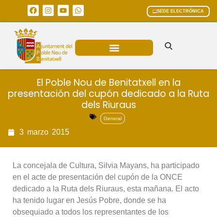
SEDE ELECTRÓNICA
ÁREAS MUNICIPALES
El Poble Nou de Benitatxell en la
presentación del cupón dedicado a la Ruta
dels Riuraus
General
3
marzo
2015
La concejala de Cultura, Silvia Mayans, ha participado
en el acte de presentación del cupón de la ONCE
dedicado a la Ruta dels Riuraus, esta mañana. El acto
ha tenido lugar en Jesús Pobre, donde se ha
obsequiado a todos los representantes de los