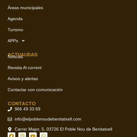
Áreas municipales
Agenda
Turismo
APPs
ACTUALIDAD
Noticias
Revista Al corrent
Avisos y alertas
Contactar con comunicación
CONTACTO
966 49 33 69
info@elpoblenoudebenitatxell.com
Carrer Major, 5, 03726 El Poble Nou de Benitatxell