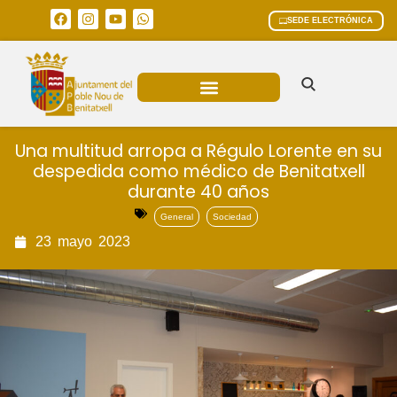
SEDE ELECTRÓNICA
ÁREAS MUNICIPALES
Una multitud arropa a Régulo Lorente en su
despedida como médico de Benitatxell
durante 40 años
General
Sociedad
23
mayo
2023