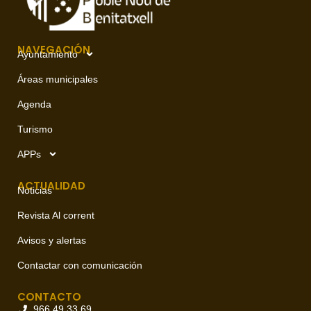
NAVEGACIÓN
Ayuntamiento
Áreas municipales
Agenda
Turismo
APPs
ACTUALIDAD
Noticias
Revista Al corrent
Avisos y alertas
Contactar con comunicación
CONTACTO
966 49 33 69