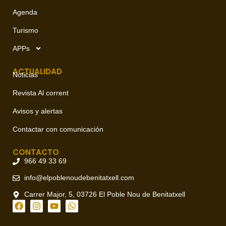
Agenda
Turismo
APPs
ACTUALIDAD
Noticias
Revista Al corrent
Avisos y alertas
Contactar con comunicación
CONTACTO
966 49 33 69
info@elpoblenoudebenitatxell.com
Carrer Major, 5, 03726 El Poble Nou de Benitatxell