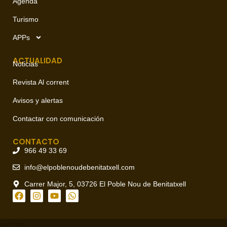
Agenda
Turismo
APPs
ACTUALIDAD
Noticias
Revista Al corrent
Avisos y alertas
Contactar con comunicación
CONTACTO
966 49 33 69
info@elpoblenoudebenitatxell.com
Carrer Major, 5, 03726 El Poble Nou de Benitatxell