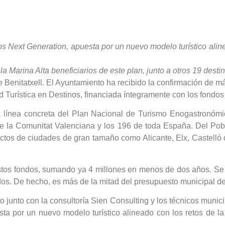
s Next Generation, apuesta por un nuevo modelo turístico alinead
la Marina Alta beneficiarios de este plan, junto a otros 19 dest
Benitatxell. El Ayuntamiento ha recibido la confirmación de m
d Turística en Destinos, financiada íntegramente con los fondo
la línea concreta del Plan Nacional de Turismo Enogastronómi
s de la Comunitat Valenciana y los 196 de toda España. Del Po
tos de ciudades de gran tamaño como Alicante, Elx, Castelló d
stos fondos, sumando ya 4 millones en menos de dos años. Se 
dos. De hecho, es más de la mitad del presupuesto municipal d
ño junto con la consultoría Sien Consulting y los técnicos muni
sta por un nuevo modelo turístico alineado con los retos de la s