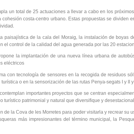
mpla un total de 25 actuaciones a llevar a cabo en los próximo
a cohesión costa-centro urbano. Estas propuestas se dividen en
tividad.
 paisajística de la cala del Moraig, la instalación de boyas
en el control de la calidad del agua generada por las 20 estac
propone la implantación de una nueva línea urbana de autobú
s eléctricos
ema con tecnología de sensores en la recogida de residuos só
turística o en la sensorización de las rutas Penya-segats I y II y o
e contemplan importantes proyectos que se centran especialmente
 turístico patrimonial y natural que diversifique y desestacionalic
ón de la Cova de les Morretes para poder visitarla y recrear su
squeras más impresionantes del término municipal, la Pesquer