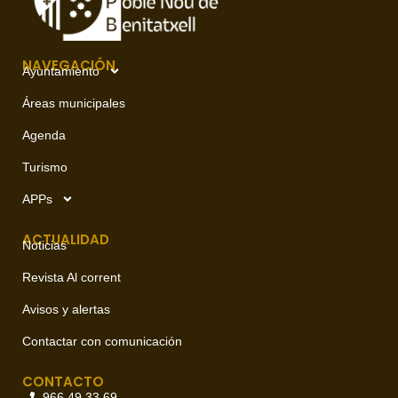
NAVEGACIÓN
Ayuntamiento
Áreas municipales
Agenda
Turismo
APPs
ACTUALIDAD
Noticias
Revista Al corrent
Avisos y alertas
Contactar con comunicación
CONTACTO
966 49 33 69