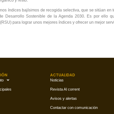
rgánico y resto.
nos índices bajísimos de recogida selectiva, que se sitúan e
e Desarrollo Sostenible de la Agenda 2030. Es por ello q
RSU) para lograr unos mejores índices y ofrecer un mejor servi
IÓN
ACTUALIDAD
to
Noticias
cipales
Revista Al corrent
Avisos y alertas
Contactar con comunicación