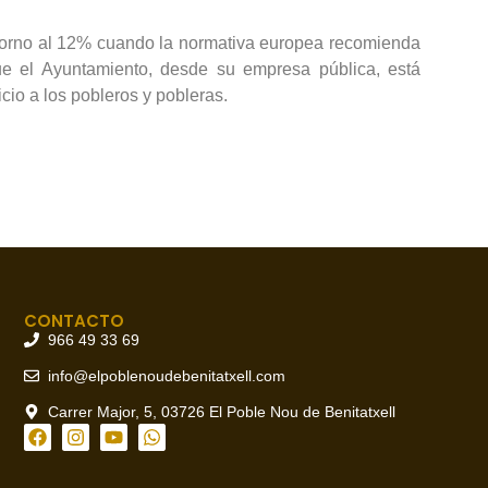
n torno al 12% cuando la normativa europea recomienda
ue el Ayuntamiento, desde su empresa pública, está
cio a los pobleros y pobleras.
CONTACTO
966 49 33 69
info@elpoblenoudebenitatxell.com
Carrer Major, 5, 03726 El Poble Nou de Benitatxell