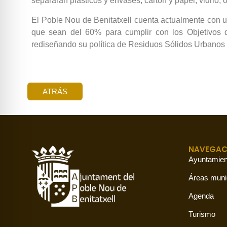
separarán plásticos y envases, cartón y papel, vidrio, o
El Poble Nou de Benitatxell cuenta actualmente con u
que sean del 60% para cumplir con los Objetivos d
rediseñando su política de Residuos Sólidos Urbanos (
ATRÁS
NAVEGAC
Ayuntamien
Áreas muni
Agenda
Turismo