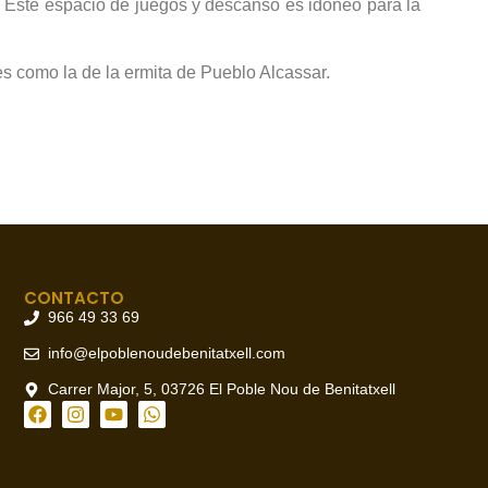
o. Este espacio de juegos y descanso es idóneo para la
es como la de la ermita de Pueblo Alcassar.
CONTACTO
966 49 33 69
info@elpoblenoudebenitatxell.com
Carrer Major, 5, 03726 El Poble Nou de Benitatxell