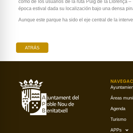
como de los usuarios de la ruta Puig de la Llorença –
época estival dada su localización bajo una densa pi
Aunque este parque ha sido el eje central de la inter
ATRÁS
NAVEGAC
Ayuntamien
Áreas muni
Agenda
Turismo
APPs