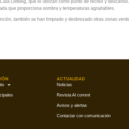
 Cala Llebeig, que lo utilizan como punto de recreo y descans
nada que proporciona sombra y temperaturas agradables.
vención, también se han limpiado y desbrozado otras zonas verd
IÓN
ACTUALIDAD
to
Noticias
cipales
Revista Al corrent
Avisos y alertas
Contactar con comunicación