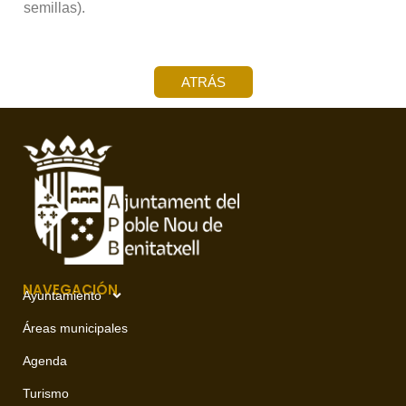
semillas).
ATRÁS
NAVEGACIÓN
Ayuntamiento
Áreas municipales
Agenda
Turismo