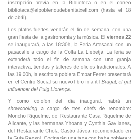
inscripción previa en la Biblioteca o en el correo
biblioteca@elpoblenoudebenitatxell.com (hasta el 18
de abril).
Los platos fuertes vendrán el fin de semana, con una
gran fiesta de la gastronomía y la música. El
viernes 22
se inaugurará, a las 18:30h, la Feria Artesanal con un
pasacalle a cargo de la Colla La Llebetjà. La feria se
extenderá todo el fin de semana con una granja
interactiva, tiendas y talleres de oficios tradicionales. A
las 19:00h, la escritora poblera Empar Ferrer presentará
en el Centro Social su nuevo libro infantil
Bragat, el gat
influencer del Puig Llorença.
Y como colofón del día inaugural, habrá un
showcooking
a cargo de tres chefs de renombre:
Moncho Riquelme, del Restaurante Casa Riquelme de
Alicante, y las hermanas Yhoana y Cynthia Gavilanes,
del Restaurante Chola Gastro Jávea, recomendado en
la Guía Repsol. Cocinarán una tapa con haba poblera y