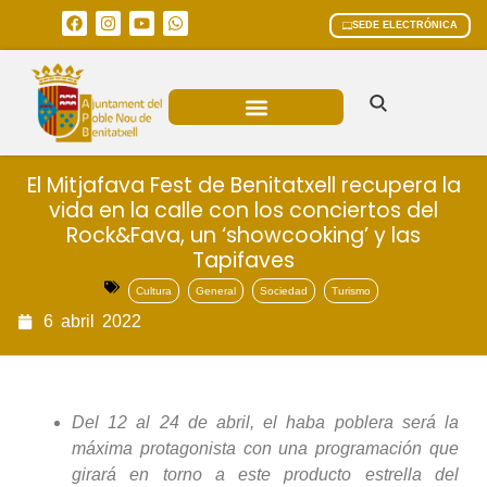
SEDE ELECTRÓNICA
ÁREAS MUNICIPALES
El Mitjafava Fest de Benitatxell recupera la
vida en la calle con los conciertos del
Rock&Fava, un ‘showcooking’ y las
Tapifaves
Cultura
General
Sociedad
Turismo
6
abril
2022
Del 12 al 24 de abril, el haba poblera será la
máxima protagonista con una programación que
girará en torno a este producto estrella del