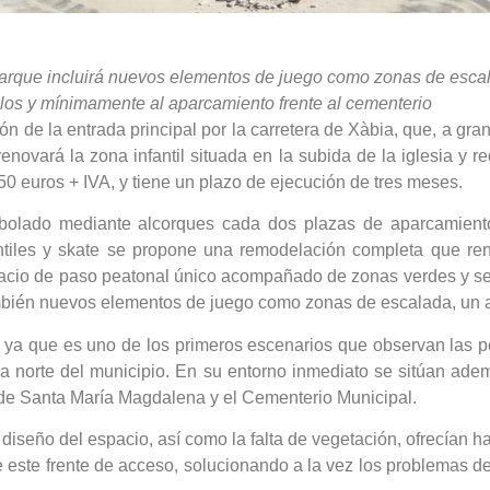
 el parque incluirá nuevos elementos de juego como zonas de es
ulos y mínimamente al aparcamiento frente al cementerio
 de la entrada principal por la carretera de Xàbia, que, a gra
enovará la zona infantil situada en la subida de la iglesia y r
0 euros + IVA, y tiene un plazo de ejecución de tres meses.
 arbolado mediante alcorques cada dos plazas de aparcamiento
ntiles y skate se propone una remodelación completa que re
espacio de paso peatonal único acompañado de zonas verdes y se
 también nuevos elementos de juego como zonas de escalada, un
, ya que es uno de los primeros escenarios que observan las pe
a norte del municipio. En su entorno inmediato se sitúan adem
a de Santa María Magdalena y el Cementerio Municipal.
 diseño del espacio, así como la falta de vegetación, ofrecían 
de este frente de acceso, solucionando a la vez los problemas d