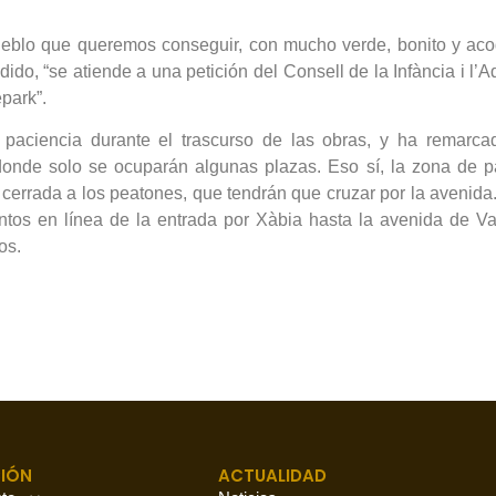
eblo que queremos conseguir, con mucho verde, bonito y acog
do, “se atiende a una petición del Consell de la Infància i l’
park”.
aciencia durante el trascurso de las obras, y ha remarcad
onde solo se ocuparán algunas plazas. Eso sí, la zona de pa
á cerrada a los peatones, que tendrán que cruzar por la avenid
tos en línea de la entrada por Xàbia hasta la avenida de Va
os.
IÓN
ACTUALIDAD