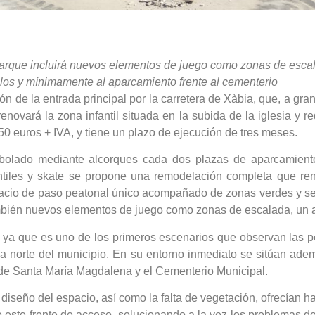
 el parque incluirá nuevos elementos de juego como zonas de es
ulos y mínimamente al aparcamiento frente al cementerio
 de la entrada principal por la carretera de Xàbia, que, a gra
enovará la zona infantil situada en la subida de la iglesia y r
0 euros + IVA, y tiene un plazo de ejecución de tres meses.
 arbolado mediante alcorques cada dos plazas de aparcamiento
ntiles y skate se propone una remodelación completa que re
espacio de paso peatonal único acompañado de zonas verdes y se
 también nuevos elementos de juego como zonas de escalada, un
, ya que es uno de los primeros escenarios que observan las pe
a norte del municipio. En su entorno inmediato se sitúan adem
a de Santa María Magdalena y el Cementerio Municipal.
 diseño del espacio, así como la falta de vegetación, ofrecían 
de este frente de acceso, solucionando a la vez los problemas d