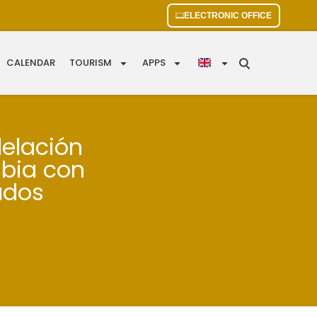
ELECTRONIC OFFICE
CALENDAR
TOURISM
APPS
delación
àbia con
ados