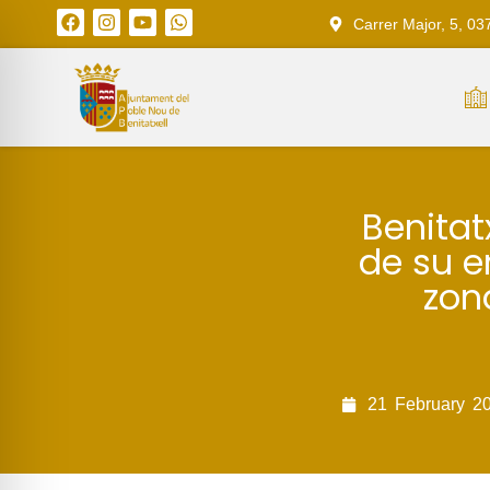
Carrer Major, 5, 03
Benitat
de su e
zon
21
February
2