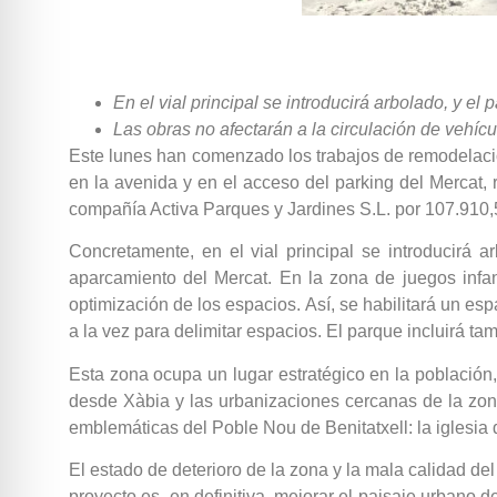
En el vial principal se introducirá arbolado, y
Las obras no afectarán a la circulación de vehíc
Este lunes han comenzado los trabajos de remodelación
en la avenida y en el acceso del parking del Mercat, r
compañía Activa Parques y Jardines S.L. por 107.910,5
Concretamente, en el vial principal se introducirá
aparcamiento del Mercat. En la zona de juegos infa
optimización de los espacios. Así, se habilitará un 
a la vez para delimitar espacios. El parque incluirá
Esta zona ocupa un lugar estratégico en la población
desde Xàbia y las urbanizaciones cercanas de la zon
emblemáticas del Poble Nou de Benitatxell: la iglesi
El estado de deterioro de la zona y la mala calidad del
proyecto es, en definitiva, mejorar el paisaje urbano 