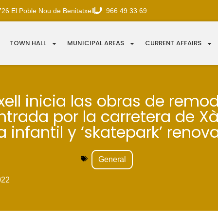
726 El Poble Nou de Benitatxell
966 49 33 69
TOWN HALL
MUNICIPAL AREAS
CURRENT AFFAIRS
xell inicia las obras de remo
ntrada por la carretera de X
a infantil y ‘skatepark’ renov
General
022