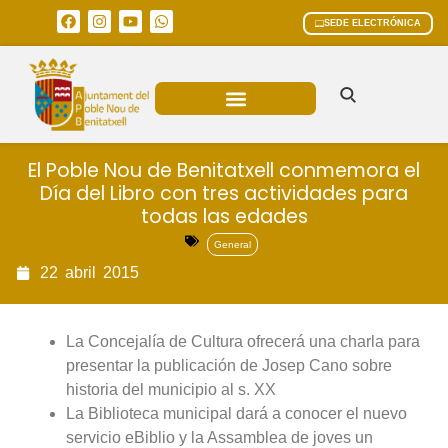
SEDE ELECTRÓNICA
ÁREAS MUNICIPALES
El Poble Nou de Benitatxell conmemora el
Día del Libro con tres actividades para
todas las edades
General
22
abril
2015
La Concejalía de Cultura ofrecerá una charla para
presentar la publicación de Josep Cano sobre
historia del municipio al s. XX
La Biblioteca municipal dará a conocer el nuevo
servicio eBiblio y la Assamblea de joves un