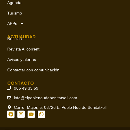
Agenda
Turismo
APPs
ACTUALIDAD
Noticias
Revista Al corrent
Avisos y alertas
Contactar con comunicación
CONTACTO
966 49 33 69
info@elpoblenoudebenitatxell.com
Carrer Major, 5, 03726 El Poble Nou de Benitatxell