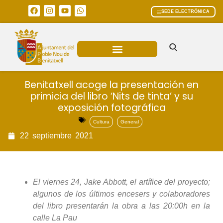
SEDE ELECTRÓNICA
ÁREAS MUNICIPALES
Benitatxell acoge la presentación en
primicia del libro ‘Nits de tinta’ y su
exposición fotográfica
Cultura
General
22
septiembre
2021
El viernes 24, Jake Abbott, el artífice del proyecto;
algunos de los últimos encesers y colaboradores
del libro presentarán la obra a las 20:00h en la
calle La Pau