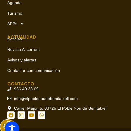
Agenda
Turismo
APPs
ACTUALIDAD
Noticias
Revista Al corrent
Avisos y alertas
Contactar con comunicación
CONTACTO
966 49 33 69
info@elpoblenoudebenitatxell.com
Carrer Major, 5, 03726 El Poble Nou de Benitatxell