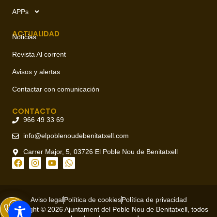
APPs
ACTUALIDAD
Noticias
Revista Al corrent
Avisos y alertas
Contactar con comunicación
CONTACTO
966 49 33 69
info@elpoblenoudebenitatxell.com
Carrer Major, 5, 03726 El Poble Nou de Benitatxell
Aviso legal
Política de cookies
Política de privacidad
Copyright © 2026 Ajuntament del Poble Nou de Benitatxell, todos