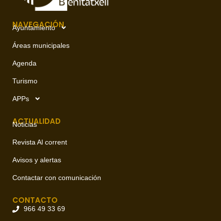
NAVEGACIÓN
Ayuntamiento
Áreas municipales
Agenda
Turismo
APPs
ACTUALIDAD
Noticias
Revista Al corrent
Avisos y alertas
Contactar con comunicación
CONTACTO
966 49 33 69