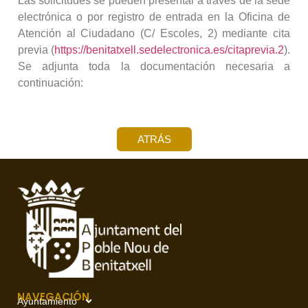
Las solicitudes se pueden presentar a través de la sede
electrónica o por registro de entrada en la Oficina de
Atención al Ciudadano (C/ Escoles, 2) mediante cita
previa (
https://benitatxell.sedelectronica.es/citaprevia.2
).
Se adjunta toda la documentación necesaria a
continuación:
ATRÁS
NAVEGACIÓN
Ayuntamiento