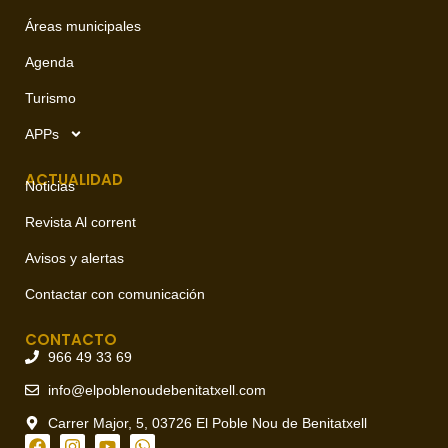
Áreas municipales
Agenda
Turismo
APPs
ACTUALIDAD
Noticias
Revista Al corrent
Avisos y alertas
Contactar con comunicación
CONTACTO
966 49 33 69
info@elpoblenoudebenitatxell.com
Carrer Major, 5, 03726 El Poble Nou de Benitatxell