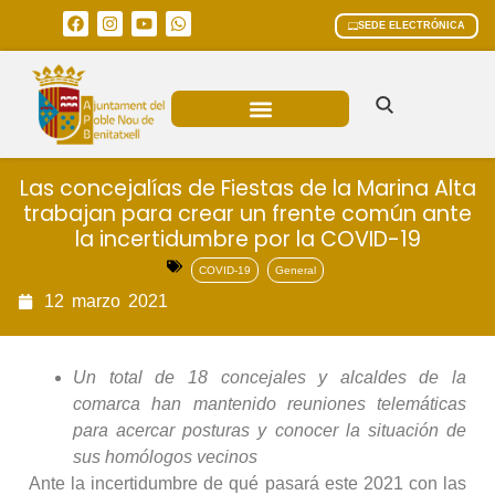
SEDE ELECTRÓNICA
ÁREAS MUNICIPALES
Las concejalías de Fiestas de la Marina Alta
trabajan para crear un frente común ante
la incertidumbre por la COVID-19
COVID-19
General
12
marzo
2021
Un total de 18 concejales y alcaldes de la
comarca han mantenido reuniones telemáticas
para acercar posturas y conocer la situación de
sus homólogos vecinos
Ante la incertidumbre de qué pasará este 2021 con las