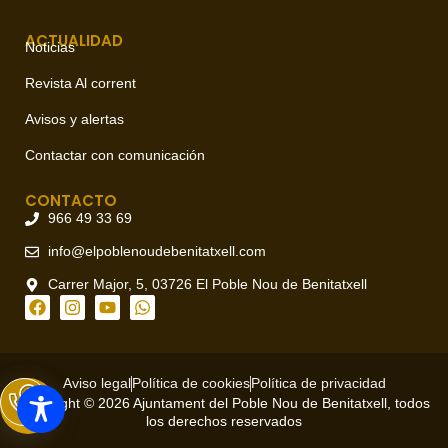
ACTUALIDAD
Noticias
Revista Al corrent
Avisos y alertas
Contactar con comunicación
CONTACTO
966 49 33 69
info@elpoblenoudebenitatxell.com
Carrer Major, 5, 03726 El Poble Nou de Benitatxell
Aviso legal
Política de cookies
Política de privacidad
Copyright © 2026 Ajuntament del Poble Nou de Benitatxell, todos
los derechos reservados