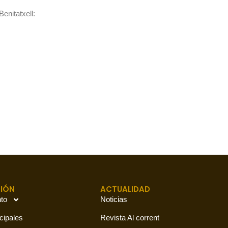
enitatxell:
IÓN
ACTUALIDAD
to
Noticias
cipales
Revista Al corrent