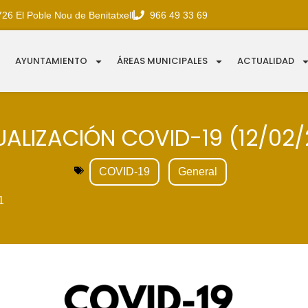
726 El Poble Nou de Benitatxell
966 49 33 69
AYUNTAMIENTO
ÁREAS MUNICIPALES
ACTUALIDAD
ALIZACIÓN COVID-19 (12/02/
COVID-19
General
1