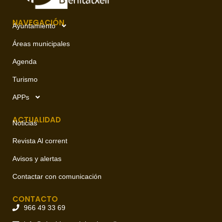
NAVEGACIÓN
Ayuntamiento
Áreas municipales
Agenda
Turismo
APPs
ACTUALIDAD
Noticias
Revista Al corrent
Avisos y alertas
Contactar con comunicación
CONTACTO
966 49 33 69