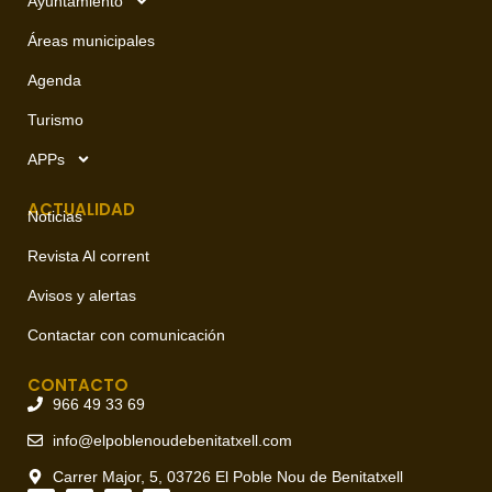
Ayuntamiento
Áreas municipales
Agenda
Turismo
APPs
ACTUALIDAD
Noticias
Revista Al corrent
Avisos y alertas
Contactar con comunicación
CONTACTO
966 49 33 69
info@elpoblenoudebenitatxell.com
Carrer Major, 5, 03726 El Poble Nou de Benitatxell