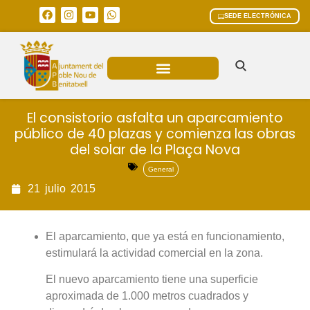
SEDE ELECTRÓNICA
ÁREAS MUNICIPALES
El consistorio asfalta un aparcamiento
público de 40 plazas y comienza las obras
del solar de la Plaça Nova
General
21
julio
2015
El aparcamiento, que ya está en funcionamiento,
estimulará la actividad comercial en la zona.
El nuevo aparcamiento tiene una superficie
aproximada de 1.000 metros cuadrados y