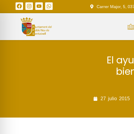
Carrer Major, 5, 03
El ay
bie
27
julio
2015