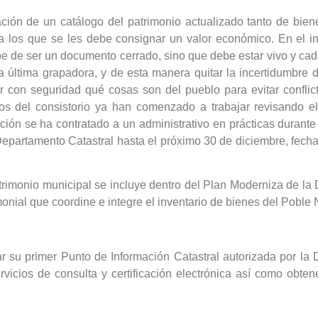
ración de un catálogo del patrimonio actualizado tanto de bi
a los que se les debe consignar un valor económico. En el in
ebe de ser un documento cerrado, sino que debe estar vivo y ca
la última grapadora, y de esta manera quitar la incertidumbre 
con seguridad qué cosas son del pueblo para evitar conflict
s del consistorio ya han comenzado a trabajar revisando el 
gación se ha contratado a un administrativo en prácticas duran
epartamento Catastral hasta el próximo 30 de diciembre, fecha 
trimonio municipal se incluye dentro del Plan Moderniza de la D
onial que coordine e integre el inventario de bienes del Poble 
var su primer Punto de Información Catastral autorizada por l
ervicios de consulta y certificación electrónica así como obten