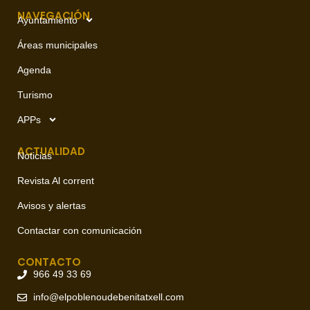
NAVEGACIÓN
Ayuntamiento
Áreas municipales
Agenda
Turismo
APPs
ACTUALIDAD
Noticias
Revista Al corrent
Avisos y alertas
Contactar con comunicación
CONTACTO
966 49 33 69
info@elpoblenoudebenitatxell.com