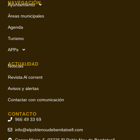
NAVEGACIÓN
Ayuntamiento
Áreas municipales
Agenda
Turismo
APPs
ACTUALIDAD
Noticias
Revista Al corrent
Avisos y alertas
Contactar con comunicación
CONTACTO
966 49 33 69
info@elpoblenoudebenitatxell.com
Carrer Major, 5, 03726 El Poble Nou de Benitatxell