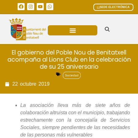
SEDE ELECTRÓNICA
ÁREAS MUNICIPALES
El gobierno del Poble Nou de Benitatxell
acompaña al Lions Club en la celebración
de su 25 aniversario
Sociedad
22
octubre
2019
La asociación lleva más de siete años de
colaboración altruista con el municipio, trabajando
estrechamente con la concejalía de Servicios
Sociales, siempre pendientes de las necesidades
de las personas más vulnerables