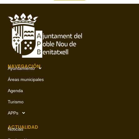
NAVEGACIÓN
Ayuntamiento
Áreas municipales
Agenda
Turismo
APPs
ACTUALIDAD
Noticias