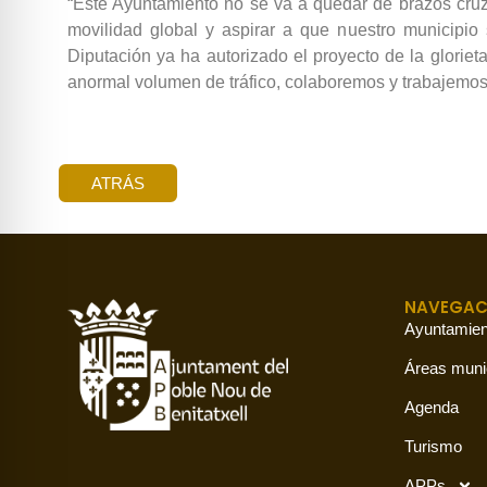
“Este Ayuntamiento no se va a quedar de brazos cruz
movilidad global y aspirar a que nuestro municipio
Diputación ya ha autorizado el proyecto de la gloriet
anormal volumen de tráfico, colaboremos y trabajemos 
ATRÁS
NAVEGAC
Ayuntamien
Áreas muni
Agenda
Turismo
APPs