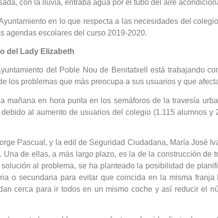
ada, con la lluvia, entraba agua por el tubo del aire acondici
Ayuntamiento en lo que respecta a las necesidades del colegio 
as agendas escolares del curso 2019-2020.
o del Lady Elizabeth
 Ayuntamiento del Poble Nou de Benitatxell está trabajando con
e los problemas que más preocupa a sus usuarios y que afecta al
a mañana en hora punta en los semáforos de la travesía urbana
o debido al aumento de usuarios del colegio (1.115 alumnos y 
rge Pascual, y la edil de Seguridad Ciudadana, María José Ivar
Una de ellas, a más largo plazo, es la de la construcción de t
a solución al problema, se ha planteado la posibilidad de plan
a o secundaria para evitar que coincida en la misma franja h
dan cerca para ir todos en un mismo coche y así reducir el n