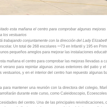
itado esta mañana el centro para comprobar algunas mejoras co
a los vestuarios
á trabajando conjuntamente con la dirección del Lady Elizabeth
 escolar. Un total de 268 escolares ꟷ73 en Infantil y 195 en P
nos pequeños arreglos para mejorar las instalaciones educati
esta mañana el centro para comprobar las mejoras llevadas a c
verano para repintar algunas zonas exteriores del patio y el i
vestuarios, y en el interior del centro han repuesto algunas b
ta para mantener una reunión con la directora del colegio, M
rrollarán durante este curso, como Caleidoscopio, Ecoescoles 
cesidades del centro. Una de las principales reivindicaciones,