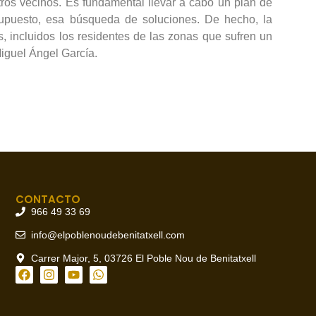
ros vecinos. Es fundamental llevar a cabo un plan de
 supuesto, esa búsqueda de soluciones. De hecho, la
s, incluidos los residentes de las zonas que sufren un
Miguel Ángel García.
CONTACTO
966 49 33 69
info@elpoblenoudebenitatxell.com
Carrer Major, 5, 03726 El Poble Nou de Benitatxell