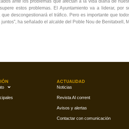
ados ante los problemas que afectan a la vida diaria de nuest
 supere estos problemas. El Ayuntamiento va a liderar, por
a que descongestionará el tráfico. Pero es importante que todo
juntos”, ha señalado el alcalde del Poble Nou de Benitatxell, 
IÓN
ACTUALIDAD
to
Noticias
cipales
Revista Al corrent
Avisos y alertas
Contactar con comunicación