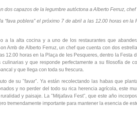
van dos capazos de la legumbre autóctona a Alberto Ferruz, chef 
a “fava poblera” el próximo 7 de abril a las 12.00 horas en l
o a la alta cocina y a uno de los restaurantes que abandera
on Amb de Alberto Ferruz, un chef que cuenta con dos estrellas
las 12.00 horas en la Plaça de les Pesqueres, dentro la Festa de
 culinarias y que responde perfectamente a su filosofía de co
bancal y que llega con toda su frescura.
ruto de su "favar". Ya están recolectando las habas que plant
ados y no perder del todo su rica herencia agrícola, este mu
uralidad y paisaje. La "Mitjafava Fest", que este año incorpo
o pero tremendamente importante para mantener la esencia de est