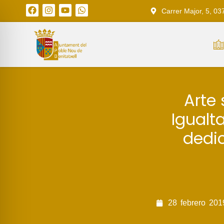
Carrer Major, 5, 03
Arte 
Igualt
dedic
28
febrero
201