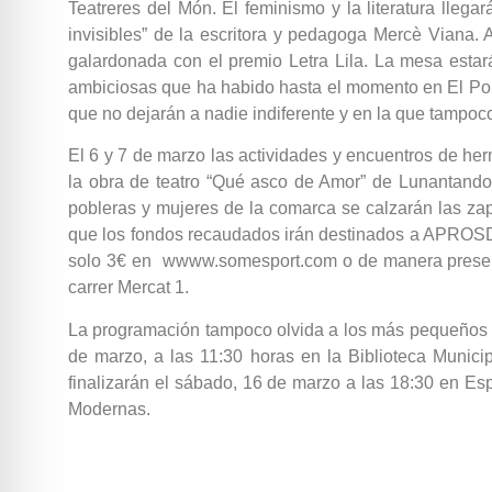
Teatreres del Món. El feminismo y la literatura llega
invisibles” de la escritora y pedagoga Mercè Viana.
galardonada con el premio Letra Lila. La mesa esta
ambiciosas que ha habido hasta el momento en El Pobl
que no dejarán a nadie indiferente y en la que tamp
El 6 y 7 de marzo las actividades y encuentros de he
la obra de teatro “Qué asco de Amor” de Lunantando 
pobleras y mujeres de la comarca se calzarán las zap
que los fondos recaudados irán destinados a APROSDE
solo 3€ en wwww.somesport.com o de manera presencia
carrer Mercat 1.
La programación tampoco olvida a los más pequeños 
de marzo, a las 11:30 horas en la Biblioteca Munici
finalizarán el sábado, 16 de marzo a las 18:30 en Espa
Modernas.