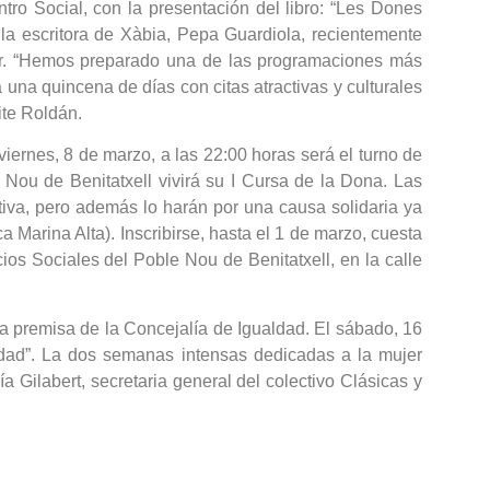
ntro Social, con la presentación del libro: “Les Dones
la escritora de Xàbia, Pepa Guardiola, recientemente
rer. “Hemos preparado una de las programaciones más
na quincena de días con citas atractivas y culturales
ite Roldán.
ernes, 8 de marzo, a las 22:00 horas será el turno de
Nou de Benitatxell vivirá su I Cursa de la Dona. Las
tiva, pero además lo harán por una causa solidaria ya
rina Alta). Inscribirse, hasta el 1 de marzo, cuesta
s Sociales del Poble Nou de Benitatxell, en la calle
premisa de la Concejalía de Igualdad. El sábado, 16
aldad”. La dos semanas intensas dedicadas a la mujer
a Gilabert, secretaria general del colectivo Clásicas y