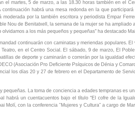
rán el martes, 5 de marzo, a las 18.30 horas también en el Ce
 A continuación habrá una mesa redonda en la que participará 
rá moderada por la también escritora y periodista Empar Fer
e Nou de Benitatxell, la semana de la mujer se ha ampliado a u
oco olvidamos a los más pequeños y pequeñas” ha destacado Ma
rmandad continuarán con caminatas y meriendas populares. El vi
Teatro, en el Centro Social. El sábado, 9 de marzo, El Poble 
atillas de deporte y caminarán o correrán por la igualdad efec
CO (Asociación Pro Deficiente Psíquicos de Dénia y Comarca Ma
l los días 20 y 27 de febrero en el Departamento de Servicio
y pequeñas. La toma de conciencia a edades tempranas es una 
pal habrá un cuentacuentos bajo el título “El cofre de la Igu
i Molí, con la conferencia "Mujeres y Cultura" a cargo de Marí