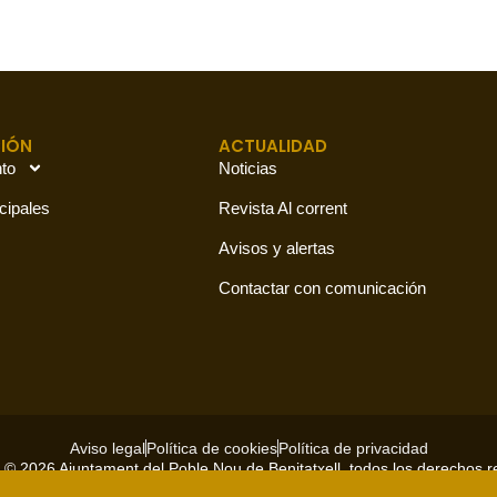
IÓN
ACTUALIDAD
to
Noticias
cipales
Revista Al corrent
Avisos y alertas
Contactar con comunicación
Aviso legal
Política de cookies
Política de privacidad
 © 2026 Ajuntament del Poble Nou de Benitatxell, todos los derechos 