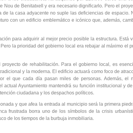
e Nou de Benitatxell y era necesario dignificarlo. Pero el pr
 de la casa adyacente no suple las deficiencias de espacio. N
turo con un edificio emblemático e icónico que, además, camb
ación para adquirir al mejor precio posible la estructura. Est
ro la prioridad del gobierno local era rebajar al máximo el pre
proyecto de rehabilitación. Para el gobierno local, es esenci
adicional y la moderna. El edificio actuará como foco de atracci
por el que cada día pasan miles de personas. Además, el nu
 el actual Ayuntamiento mantendrá su función institucional y d
 atención ciudadana y los despachos políticos.
donada y que afea la entrada al municipio será la primera pie
nca frustrada borra uno de los símbolos de la crisis urbaníst
sco de los tiempos de la burbuja inmobiliaria.