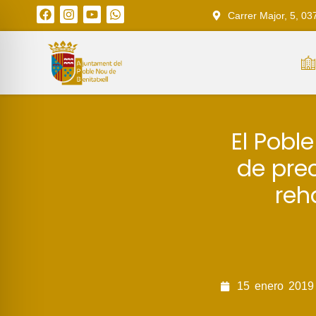
Carrer Major, 5, 03
El Pobl
de pre
reh
15
enero
2019