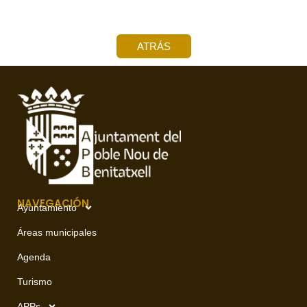
ATRÁS
NAVEGACIÓN
Ayuntamiento
Áreas municipales
Agenda
Turismo
APPs