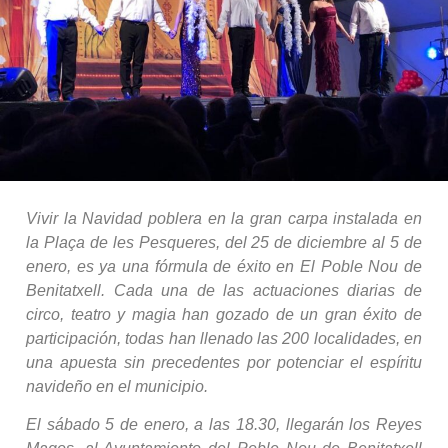
Vivir la Navidad poblera en la gran carpa instalada en
la Plaça de les Pesqueres, del 25 de diciembre al 5 de
enero, es ya una fórmula de éxito en El Poble Nou de
Benitatxell. Cada una de las actuaciones diarias de
circo, teatro y magia han gozado de un gran éxito de
participación, todas han llenado las 200 localidades, en
una apuesta sin precedentes por potenciar el espíritu
navideño en el municipio.
El sábado 5 de enero, a las 18.30, llegarán los Reyes