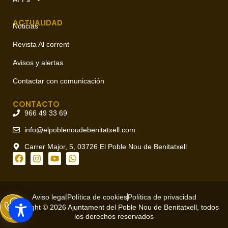
ACTUALIDAD
Noticias
Revista Al corrent
Avisos y alertas
Contactar con comunicación
CONTACTO
966 49 33 69
info@elpoblenoudebenitatxell.com
Carrer Major, 5, 03726 El Poble Nou de Benitatxell
Aviso legal
Política de cookies
Política de privacidad
Copyright © 2026 Ajuntament del Poble Nou de Benitatxell, todos
los derechos reservados