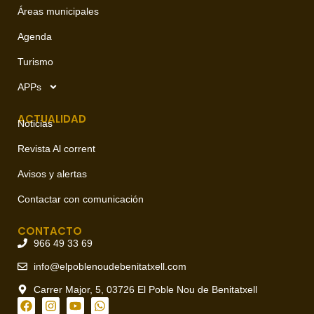
Áreas municipales
Agenda
Turismo
APPs
ACTUALIDAD
Noticias
Revista Al corrent
Avisos y alertas
Contactar con comunicación
CONTACTO
966 49 33 69
info@elpoblenoudebenitatxell.com
Carrer Major, 5, 03726 El Poble Nou de Benitatxell