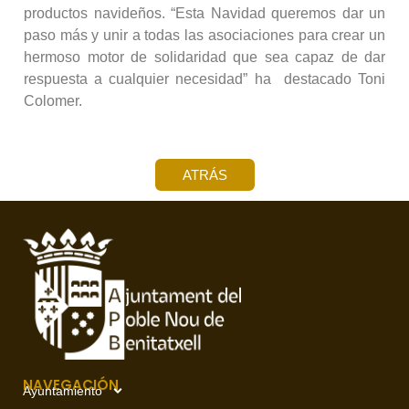
productos navideños. “Esta Navidad queremos dar un
paso más y unir a todas las asociaciones para crear un
hermoso motor de solidaridad que sea capaz de dar
respuesta a cualquier necesidad” ha destacado Toni
Colomer.
ATRÁS
NAVEGACIÓN
Ayuntamiento