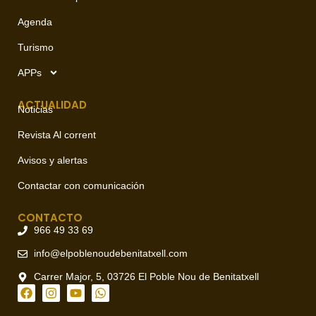
Agenda
Turismo
APPs
ACTUALIDAD
Noticias
Revista Al corrent
Avisos y alertas
Contactar con comunicación
CONTACTO
966 49 33 69
info@elpoblenoudebenitatxell.com
Carrer Major, 5, 03726 El Poble Nou de Benitatxell