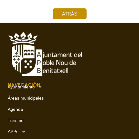
ATRÁS
NAVEGACIÓN
Ayuntamiento
Áreas municipales
Agenda
Turismo
APPs