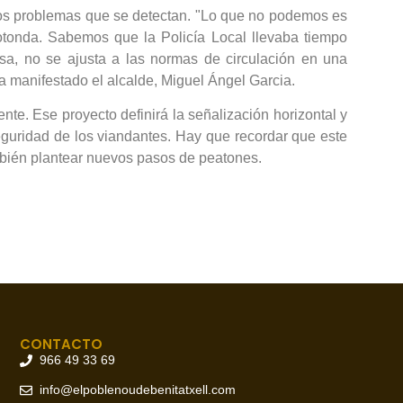
ir los problemas que se detectan. "Lo que no podemos es
tonda. Sabemos que la Policía Local llevaba tiempo
usa, no se ajusta a las normas de circulación en una
ha manifestado el alcalde, Miguel Ángel Garcia.
ente. Ese proyecto definirá la señalización horizontal y
seguridad de los viandantes. Hay que recordar que este
mbién plantear nuevos pasos de peatones.
CONTACTO
966 49 33 69
info@elpoblenoudebenitatxell.com