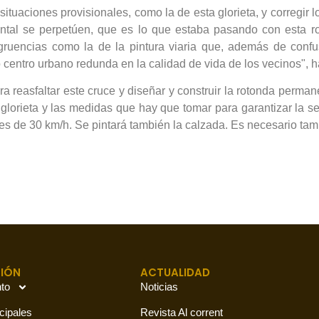
 situaciones provisionales, como la de esta glorieta, y correg
tal se perpetúen, que es lo que estaba pasando con esta ro
ongruencias como la de la pintura viaria que, además de conf
ro centro urbano redunda en la calidad de vida de los vecinos", 
a reasfaltar este cruce y diseñar y construir la rotonda perman
 glorieta y las medidas que hay que tomar para garantizar la 
 es de 30 km/h. Se pintará también la calzada. Es necesario ta
IÓN
ACTUALIDAD
to
Noticias
cipales
Revista Al corrent