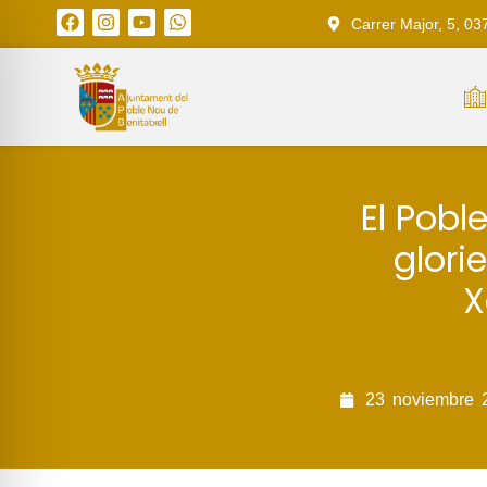
Carrer Major, 5, 03
El Pobl
glori
X
23
noviembre