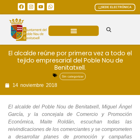
SEDE ELECTRÓNICA
ÁREAS MUNICIPALES
El alcalde reúne por primera vez a todo el
tejido empresarial del Poble Nou de
Benitatxell.
Sin categorizar
14
noviembre
2018
El alcalde del Poble Nou de Benitatxell, Miguel Ángel
García, y la concejala de Comercio y Promoción
Económica, Maite Roldán, escuchan todas las
reivindicaciones de los comerciantes y se comprometen
a desarrollar planes de promoción y campañas