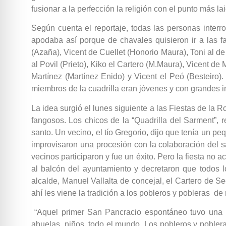
fusionar a la perfección la religión con el punto más 
Según cuenta el reportaje, todas las personas inter
apodaba así porque de chavales quisieron ir a las f
(Azaña), Vicent de Cuellet (Honorio Maura), Toni al d
al Povil (Prieto), Kiko el Cartero (M.Maura), Vicent de 
Martínez (Martínez Enido) y Vicent el Peó (Besteiro
miembros de la cuadrilla eran jóvenes y con grandes i
La idea surgió el lunes siguiente a las Fiestas de la 
fangosos. Los chicos de la “Quadrilla del Sarment”, 
santo. Un vecino, el tío Gregorio, dijo que tenía un 
improvisaron una procesión con la colaboración del s
vecinos participaron y fue un éxito. Pero la fiesta no 
al balcón del ayuntamiento y decretaron que todos 
alcalde, Manuel Vallalta de concejal, el Cartero de S
ahí les viene la tradición a los pobleros y pobleras de
“Aquel primer San Pancracio espontáneo tuvo una in
abuelas, niños, todo el mundo. Los pobleros y poblera