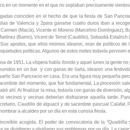
laico en un momento en el que no soplaban precisamente vientos 
rogadas coinciden en el hecho de que la fiesta de San Pancrac
allas de Valencia y 2para ganarse cuatro duros iban a recog
e Carmen (Macià), Vicente el Moreno (Marcelino Domínguez), Bat
Martínez (Barrio), Vicent de Terrot (Caudillo), Sebastià Estalri
). Sus apodos, que ellos mismos idearon, eran de políticos d
nquietudes políticas. Algunos de estos motes todavía perviven e
Rosa de 1951. La víspera había llovido y aquel lunes la gente n
reunidos en un bar y con ganas de liarla, idearon una festiv
pequeño San Pancracio en casa. Era una figura muy pequeña per
acerdote del momento, que fue fundamental. La procesión salió 
acabó ahí. Al finalizar la misa, todavía con ganas de diversión,
los vecinos y vecinas deberían disfrazarse aquella tarde. P
ecretario, Caudillo de alguacil y de sacerdote pascual Calafat
 nombrar a alcaldes por un día en esta curiosa fiesta.
creíble acogida. El poder de convocatoria de la “Quadrilla s
s se divirtieron y olvidaron sus problemas por un día. La capac