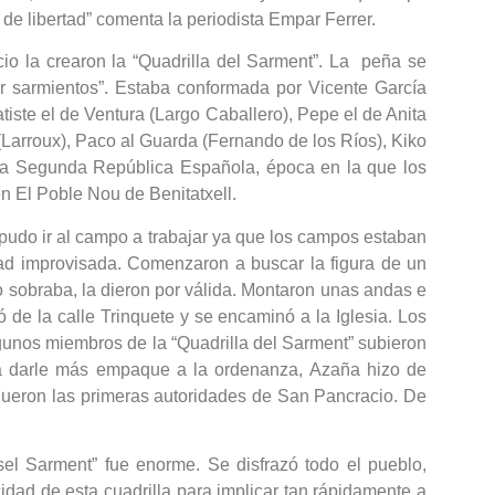
de libertad” comenta la periodista Empar Ferrer.
io la crearon la “Quadrilla del Sarment”. La peña se
er sarmientos”. Estaba conformada por Vicente García
iste el de Ventura (Largo Caballero), Pepe el de Anita
ch (Larroux), Paco al Guarda (Fernando de los Ríos), Kiko
e la Segunda República Española, época en la que los
n El Poble Nou de Benitatxell.
o pudo ir al campo a trabajar ya que los campos estaban
idad improvisada. Comenzaron a buscar la figura de un
o sobraba, la dieron por válida. Montaron unas andas e
de la calle Trinquete y se encaminó a la Iglesia. Los
 algunos miembros de la “Quadrilla del Sarment” subieron
ara darle más empaque a la ordenanza, Azaña hizo de
. Fueron las primeras autoridades de San Pancracio. De
el Sarment” fue enorme. Se disfrazó todo el pueblo,
idad de esta cuadrilla para implicar tan rápidamente a