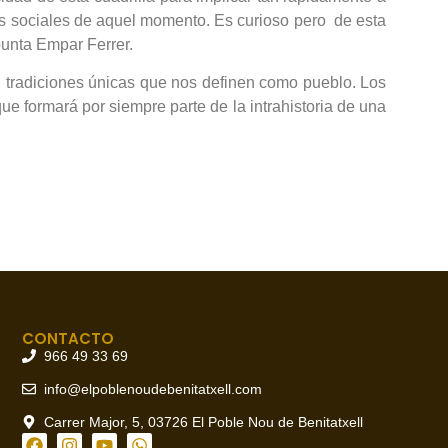
es sociales de aquel momento. Es curioso pero de esta
punta Empar Ferrer.
en tradiciones únicas que nos definen como pueblo. Los
e formará por siempre parte de la intrahistoria de una
CONTACTO
966 49 33 69
info@elpoblenoudebenitatxell.com
Carrer Major, 5, 03726 El Poble Nou de Benitatxell