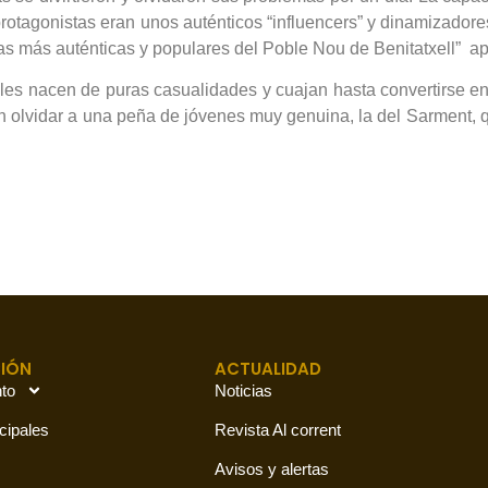
protagonistas eran unos auténticos “influencers” y dinamizador
as más auténticas y populares del Poble Nou de Benitatxell” a
ables nacen de puras casualidades y cuajan hasta convertirse 
olvidar a una peña de jóvenes muy genuina, la del Sarment, qu
IÓN
ACTUALIDAD
to
Noticias
cipales
Revista Al corrent
Avisos y alertas