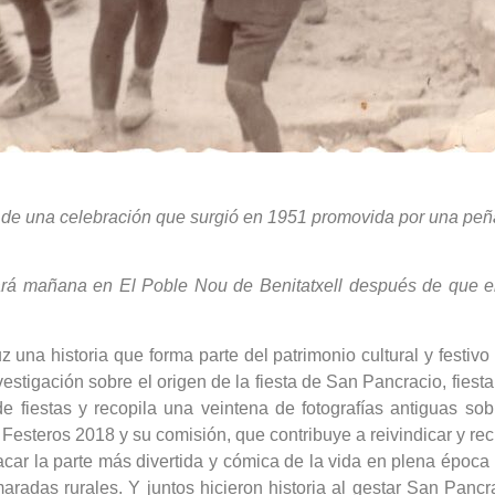
n de una celebración que surgió en 1951 promovida por una peñ
ará mañana en El Poble Nou de Benitatxell después de que el 
 una historia que forma parte del patrimonio cultural y festivo 
nvestigación sobre el origen de la fiesta de San Pancracio, fi
 de fiestas y recopila una veintena de fotografías antiguas sob
s Festeros 2018 y su comisión, que contribuye a reivindicar y r
acar la parte más divertida y cómica de la vida en plena época
adas rurales. Y juntos hicieron historia al gestar San Pancrac